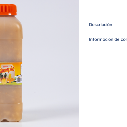
Descripción
MULATA ARTISAN
Información de co
masato
Carlos Torres
T. 3007526287
Ig: @mulatartis
Cali