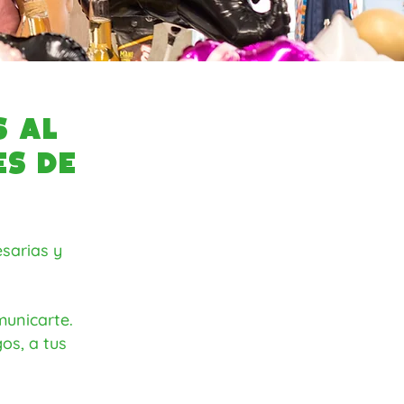
s al
s de
sarias y
municarte.
os, a tus