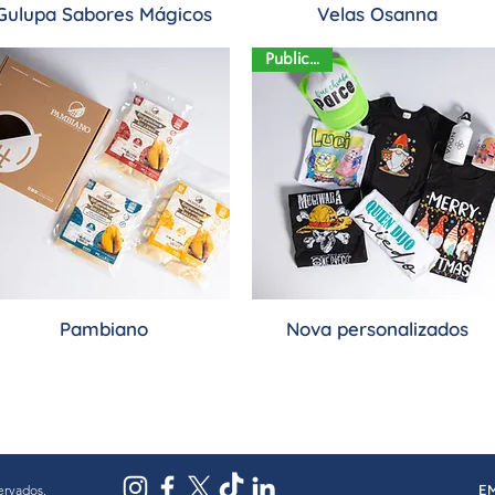
Gulupa Sabores Mágicos
Velas Osanna
Publicidad
Pambiano
Nova personalizados
Cargar más
E
ervados.