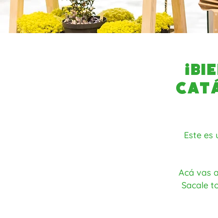
¡Bi
cat
Este es 
Acá vas a
Sacale to