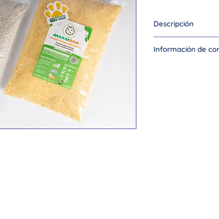
Descripción
Arena ecologica
Información de co
Luz Yaneth Toba
T. 314 813 06 20
Ig:
@miauriaare
Cali