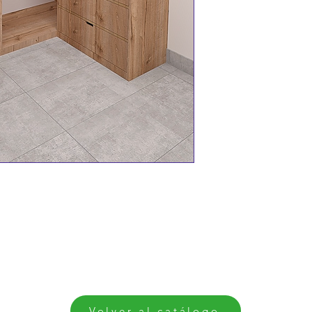
mobiliario y aca
los costos de la
una solución int
venta de proyect
Volver al catálogo