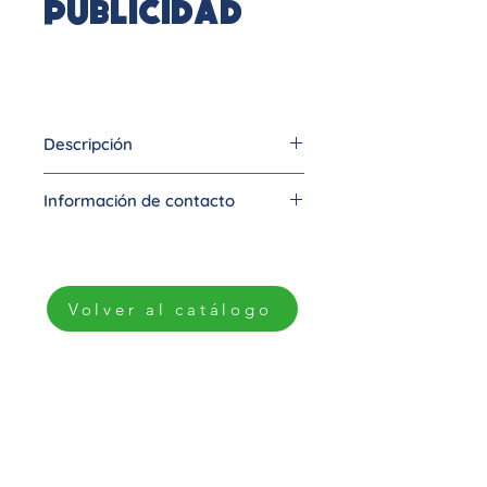
Publicidad
Descripción
Sublimacion, publicidad,
Información de contacto
souvenir
Anny Cardoza
T. 3155860626
Ig: @annypublicidad
Volver al catálogo
Cali