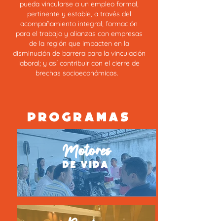
pueda vincularse a un empleo formal,
pertinente y estable, a través del
acompañamiento integral, formación
para el trabajo y alianzas con empresas
de la región que impacten en la
disminución de barrera para la vinculación
laboral; y así contribuir con el cierre de
brechas socioeconómicas.
PROGRAMAS
Motores
de vida