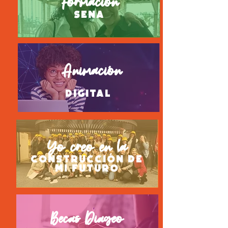
Formación
SENA
Animación
digital
Yo creo en la
construcción de
mi futuro
Becas Diageo