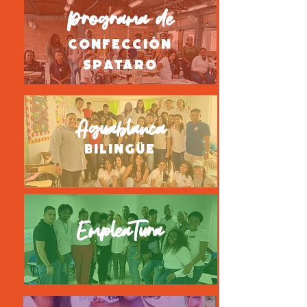
Programa de
confección
spataro
Aguablanca
bilingüe
EmpleaTura