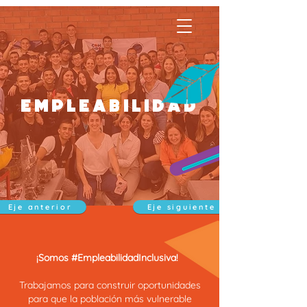
empleabilidad
Eje anterior
Eje siguiente
¡Somos #EmpleabilidadInclusiva!
Trabajamos para construir oportunidades
para que la población más vulnerable