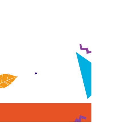
ManpowerGroup, brinda herramientas
que impulsan la inclusión y el desarrollo
de talento diverso en las organizaciones,
para romper barreras de contratación y
promover la inclusión laboral, abriendo
puertas para que más personas puedan
acceder a oportunidades de empleo
digno. Durante 2024, más de 200
empresas de la región han firmado el
pacto por la empleabilidad inclusiva, y 72
se han certificado, sumándose a esta
transformación social.
#TodosSomosCompromisoValle