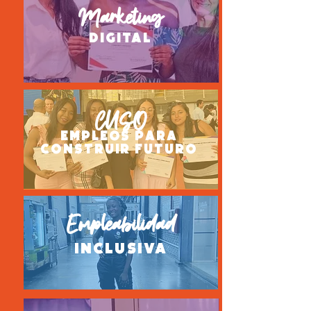
Marketing
digital
CUSO
Empleos para
construir futuro
Empleabilidad
inclusiva